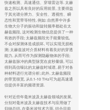
快速检测、高速通信、穿墙雷达等. 太赫
兹之所以具有良好的应用前景, 主要得益
于其光谱分辨力、安全性、透视性、瞬
态性和宽带等特性. 例如: 自然界中许多
生物大分子的振动和旋转频率都处在太
赫兹频段, 这对检测生物信息提供了一种
有效的手段; 太赫兹频段光子能量较低, 
不会对探测体造成损坏, 可以实现无损检
测; 太赫兹波对介质材料有着良好的穿透
能力, 从而可作为探测隐蔽物体的手段; 
太赫兹脉冲的典型脉宽在皮秒量级, 可以
得到高信噪比的太赫兹时域谱, 易于对各
种材料进行光谱分析; 此外, 太赫兹频段
的带宽很宽, 从0.1-10 THz可为超高速通
信提供丰富的频谱资源.
针对近些年毫米波及太赫兹领域的发展, 
分别对毫米波及太赫兹技术与应用做了
归纳总结. 在毫米波技术方面, 结合目前