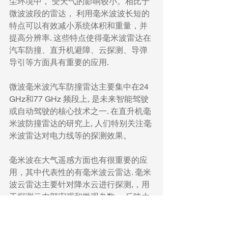
尘环境中， 受天气的影响较小。相比于
微波波段的雷达， 利用毫米波波长短的
特点可以有效减小系统体积和重量，并
提高分辨率. 这些特点使得毫米波雷达在
汽车防撞、直升机避障、云探测、导弹
导引等方面具有重要的应用.
微波毫米波汽车防撞雷达主要集中在24 
GHz和77 GHz 频段上, 是未来智能驾驶
或自动驾驶的核心技术之一. 在直升机毫
米波防撞雷达的研究上, 人们特别关注毫
米波雷达对电力线等的探测效果。
毫米波在大气遥感方面也有很重要的应
用，其中代表性的有毫米波云雷达. 毫米
波云雷达主要针对降水云进行探测,，用
于探测云内部宏观和微观参数,，反映大
气热力及动力过程. 由于毫米波波长短，
在云探测中表现出很高的测量精度和分