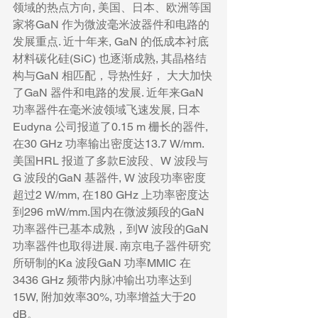
领域的热点方向, 美国、日本、欧洲等国
家将GaN 作为微波毫米波器件和电路的
发展重点. 近十年来, GaN 的低成本衬底
材料碳化硅(SiC) 也逐渐成熟, 其晶格结
构与GaN 相匹配，导热性好， 大大加快
了GaN 器件和电路的发展. 近年来GaN 
功率器件在毫米波领域飞速发展, 日本
Eudyna 公司报道了0.15 m 栅长的器件, 
在30 GHz 功率输出密度达13.7 W/mm. 
美国HRL 报道了多款E波段、W 波段与
G 波段的GaN 基器件, W 波段功率密度
超过2 W/mm, 在180 GHz 上功率密度达
到296 mW/mm.国内在微波频段的GaN 
功率器件已基本成熟，到W 波段的GaN 
功率器件也取得进展. 南京电子器件研究
所研制的Ka 波段GaN 功率MMIC 在
3436 GHz 频带内脉冲输出功率达到
15W, 附加效率30%, 功率增益大于20 
dB。